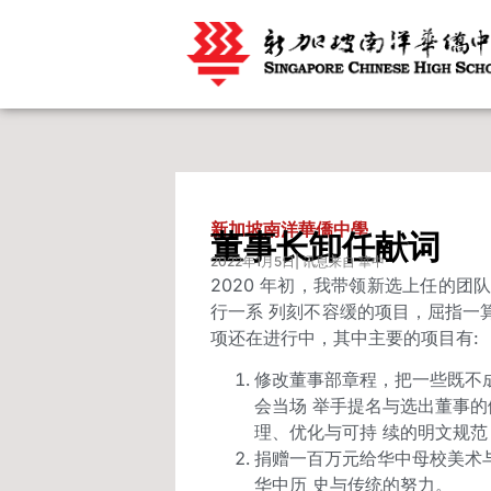
新加坡南洋華僑中學
董事长卸任献词
2022年1月5日
| 讯息来自 華中
2020 年初，我带领新选上任的团队接
行一系 列刻不容缓的项目，屈指一算，
项还在进行中，其中主要的项目有:
修改董事部章程，把一些既不成
会当场 举手提名与选出董事的
理、优化与可持 续的明文规
捐赠一百万元给华中母校美术
华中历 史与传统的努力。