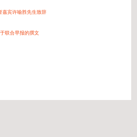
荣誉嘉宾许喻胜先生致辞
于联合早报的撰文