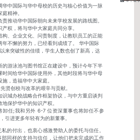
華中董
调华中国际与华中母校的历史与核心价值为一脉
家庭精神。
负责推动华中国际朝向未来学校发展的路线图。
识产权，将与华中大家庭共同分享。
结构、企业文化、问责制度，让教职员工的正能
两年不懈的努力，已经看到成绩了。 华中国际
有史以来突破性的佳绩，学生人数也创了新高，达
新的游泳池与图书馆正在建设中，预计今年下半
课时间给华中国际使用外，其他时段将与华中母
设施，造福华中大家庭。
念先贤创校与改革的艰辛与贡献。
知识城办校战略合作框架协议，与中方重启谈判
效地保护华中的知识产权。
卸任;我和另外 6-7 位资深董事也将卸任不参
，引进更多年轻有为的新董事。
无私的付出，也衷心感激赞助人的委托与信任。
事部同样的支持与信任，让他们把未完成的工作