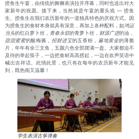
捞鱼生午宴，由传统的舞狮表演拉开序幕，同时也送出对大
家新年的祝愿。接下来，当然就是午宴的重头戏 — 捞鱼
生。捞鱼生在我们农历新年的一道独具特色的庆祝方式。因
为捞鱼生的食材本身就具有深意，再加上各种配料，如
鸿运
当头
的红白萝卜丝，
青春永驻
的青萝卜丝，
财源广进
的油，
甜甜蜜蜜
的酸梅酱，
招财进宝
的五香粉，
遍地黄金
的薄脆
片，年年有余三文鱼，五颜六色全部摆满一盘。大家都迫不
及待的举起筷子，一边把食材高高捞起，一边在欢声笑语中
喊出吉祥话。此情此景，也只有在每年的农历新年才能见
到，既热闹又温馨！
学生表演古筝弹奏