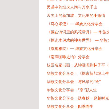
民谣中的烟火人间与万水千山
舌尖上的新加坡，文化里的小贩情
《诗心印迹》— 华族文化分享会
《藏在诗词里的风花雪月》— 华族
《探访木偶戏的神奇世界》 — 华族
《旗袍雅韵》— 华族文化分享会
《南洋咖啡之约》分享会
校园名家书画：从钟泗滨到林子平（华
华族文化分享会：《探索新加坡土生
华族文化分享会：与风筝约“绘”
华族文化分享会：“京”彩人生​
华族文化分享会：绣春秋ー穿越时光
华族文化分享会：四季养生​