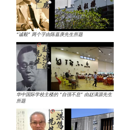
“诚毅” 两个字由陈嘉庚先生所题
华中国际学校主楼的 “自强不息” 由赵满源先生
所题