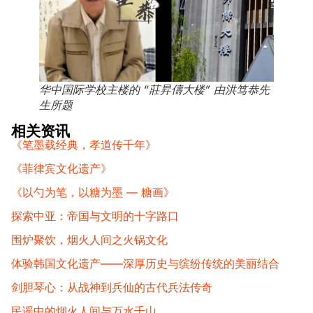
华中国际学校主楼的 “莊昇儔大楼” 由洪笃恭先
生所题
相关资讯
《笔墨载经典，孝道传千年》
《菲律宾文化遗产》
《以勺为笔，以糖为墨 — 糖画》
探索中亚：帝国与文明的十字路口
围炉聚饮，烟火人间之火锅文化
体验韩国文化遗产——深厚历史与缤纷传统的美丽结合
剑胆琴心：从战神到兵仙的古代兵法传奇
民谣中的烟火人间与万水千山