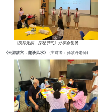
《徜徉光阴，探秘节气》分享会现场
《云游故宫，趣谈风水》
(主讲者：孙紫丹老师)