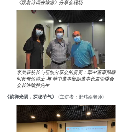
《跟着诗词去旅游》分享会现场
李美霖校长与莅临分享会的贵宾：華中董事部顾
问黄奇锐博士 与 華中董事部副董事长兼管委会
会长许喻胜先生
《徜徉光阴，探秘节气》
(主讲者：邢玮娱老师)