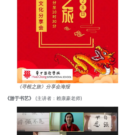
《寻根之旅》分享会海报
《游于书艺》
(主讲者：赖康豪老师)